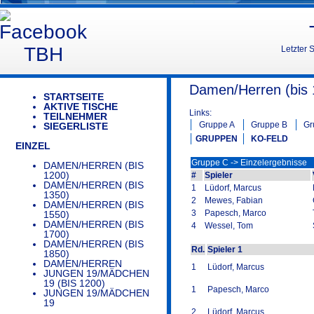
Letzter 
Damen/Herren (bis 1
STARTSEITE
AKTIVE TISCHE
Links:
TEILNEHMER
Gruppe A
Gruppe B
Gr
SIEGERLISTE
GRUPPEN
KO-FELD
EINZEL
Gruppe C -> Einzelergebnisse
DAMEN/HERREN (BIS
1200)
#
Spieler
DAMEN/HERREN (BIS
1
Lüdorf, Marcus
1350)
2
Mewes, Fabian
DAMEN/HERREN (BIS
3
Papesch, Marco
1550)
DAMEN/HERREN (BIS
4
Wessel, Tom
1700)
DAMEN/HERREN (BIS
Rd.
Spieler 1
1850)
DAMEN/HERREN
1
Lüdorf, Marcus
JUNGEN 19/MÄDCHEN
19 (BIS 1200)
1
Papesch, Marco
JUNGEN 19/MÄDCHEN
19
2
Lüdorf, Marcus